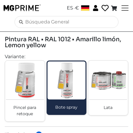
.
ES
€
Pintura RAL • RAL 1012 • Amarillo limón,
Lemon yellow
Variante
:
Bote spray
Pincel para
Lata
retoque