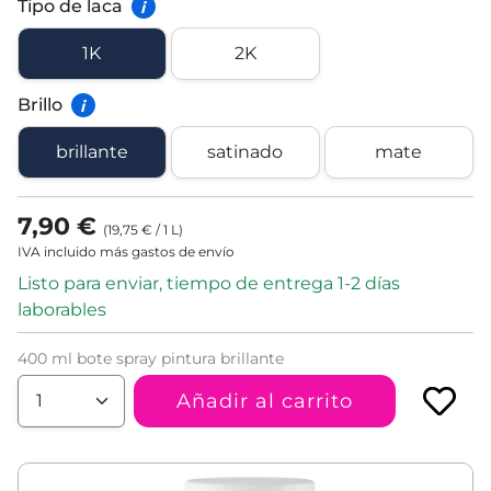
Tipo de laca
i
1K
2K
Brillo
i
brillante
satinado
mate
7,90 €
(
19,75 €
/
1
L
)
IVA incluido más gastos de envío
Listo para enviar, tiempo de entrega 1-2 días
laborables
400 ml bote spray pintura brillante
Añadir al carrito