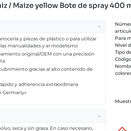
z / Maize yellow Bote de spray 400 m
Númer
−
artícul
Para 
rrocería y piezas de plástico o para utilizar
Nivel d
, las manualidades y el modelismo
Tipo d
pamiento original/OEM con una precisión
Código
ta
Nombr
brimiento gracias al alto contenido de
colore
ápido y adherencia extraordinaria
in Germany»
Muestr
−
olvo, seca y sin grasa. En caso necesario,