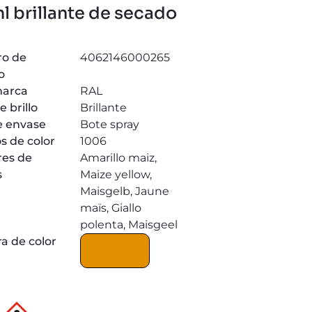
l brillante de secado
o de
4062146000265
o
marca
RAL
e brillo
Brillante
e envase
Bote spray
s de color
1006
es de
Amarillo maiz,
s
Maize yellow,
Maisgelb, Jaune
maïs, Giallo
polenta, Maisgeel
a de color