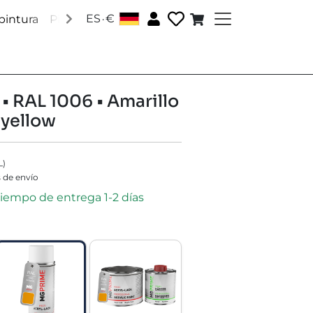
.
ES
€
pintura
Pinturas Pantone
Pinturas RAL
Pinturas esp
 • RAL 1006 • Amarillo
 yellow
L
)
 de envío
 tiempo de entrega 1-2 días