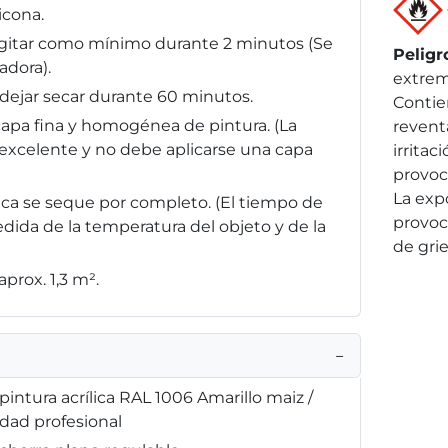
icona.
, agitar como mínimo durante 2 minutos (Se
Peligr
adora).
extrem
y dejar secar durante 60 minutos.
Contie
capa fina y homogénea de pintura. (La
reventa
 excelente y no debe aplicarse una capa
irritac
provoc
La exp
ílica se seque por completo. (El tiempo de
provoc
da de la temperatura del objeto y de la
de grie
prox. 1,3 m².
−
intura acrílica RAL 1006 Amarillo maiz /
idad profesional