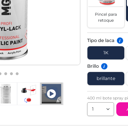
Pincel para
retoque
Tipo de laca
i
1K
Brillo
i
brillante
400 ml bote spray pi