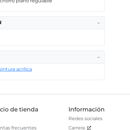
 chorro plano regulable
d
−
−
intura acrílica
icio de tienda
Información
Redes sociales
ntas frecuentes
Carrera