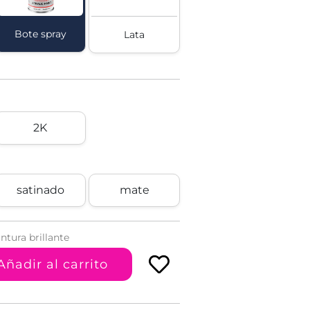
Bote spray
Lata
2K
satinado
mate
ntura brillante
Añadir al carrito