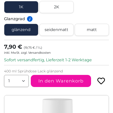
1K
2K
Glanzgrad
i
glänzend
seidenmatt
matt
7,90 €
(
19,75 €
/
1
L
)
inkl. MwSt. zzgl. Versandkosten
Sofort versandfertig, Lieferzeit 1-2 Werktage
400 ml Sprühdose Lack glänzend
In den Warenkorb