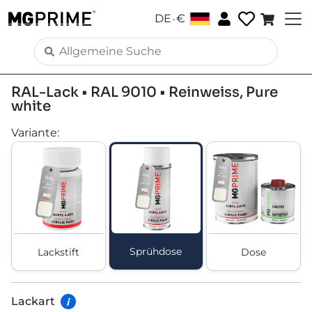
.
DE
€
RAL-Lack • RAL 9010 • Reinweiss, Pure
white
Variante
:
Sprühdose
Lackstift
Dose
Lackart
i