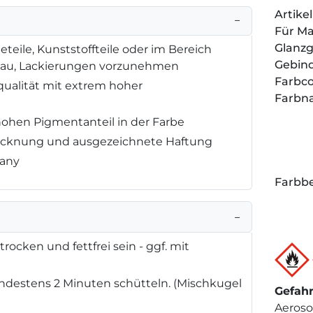
Artik
−
Für M
Glanz
eteile, Kunststoffteile oder im Bereich
Gebin
bau, Lackierungen vorzunehmen
Farbc
qualität mit extrem hoher
Farbn
hohen Pigmentanteil in der Farbe
Trocknung und ausgezeichnete Haftung
many
Farbbe
−
rocken und fettfrei sein - ggf. mit
destens 2 Minuten schütteln. (Mischkugel
Gefah
Aeroso