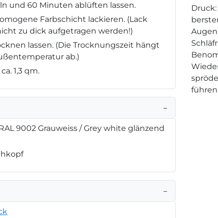
n und 60 Minuten ablüften lassen.
Druck:
omogene Farbschicht lackieren. (Lack
berste
icht zu dick aufgetragen werden!)
Augenr
Schläf
rocknen lassen. (Die Trocknungszeit hängt
Benom
Außentemperatur ab.)
Wieder
ca. 1,3 qm.
spröde
führen
−
 RAL 9002 Grauweiss / Grey white glänzend
ühkopf
−
ck