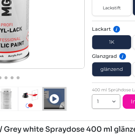
Lackstift
Lackart
i
1K
Glanzgrad
i
glänzend
400 ml Sprühdose L
I
/ Grey white Spraydose 400 ml glänz