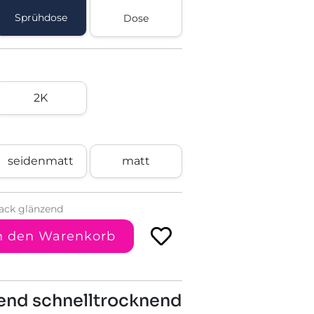
Sprühdose
Dose
2K
seidenmatt
matt
ack glänzend
n den Warenkorb
end schnelltrocknend