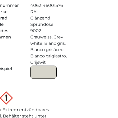
elnummer
4062146001576
arke
RAL
grad
Glänzend
de
Sprühdose
odes
9002
amen
Grauweiss, Grey
white, Blanc gris,
Blanco grisáceo,
Bianco grigiastro,
Grijswit
ispiel
r
:
Extrem entzündbares
l. Behälter steht unter