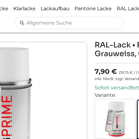
acke
Klarlacke
Lackaufbau
Pantone Lacke
RAL Lac
RAL-Lack • 
Grauweiss, 
7,90 €
(
19,75 €
/
1
inkl. MwSt. zzgl. Versan
Sofort versandfert
Variante
: