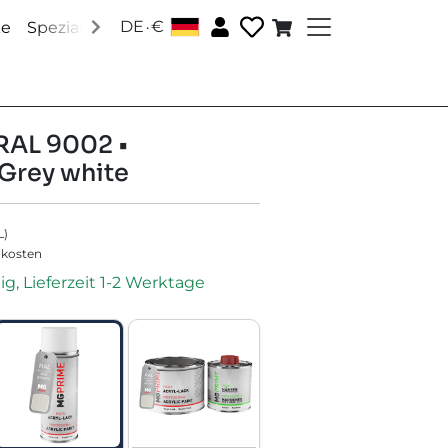
.
DE
€
│
ke
Speziallacke
Zubehör
Über uns
Social Media
RAL 9002 •
Grey white
L
)
dkosten
ig, Lieferzeit 1-2 Werktage