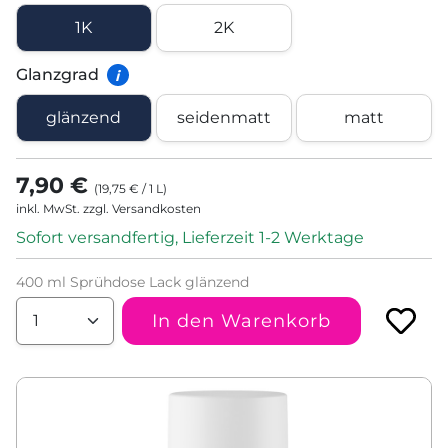
1K
2K
Glanzgrad
i
glänzend
seidenmatt
matt
7,90 €
(
19,75 €
/
1
L
)
inkl. MwSt. zzgl. Versandkosten
Sofort versandfertig, Lieferzeit 1-2 Werktage
400 ml Sprühdose Lack glänzend
In den Warenkorb