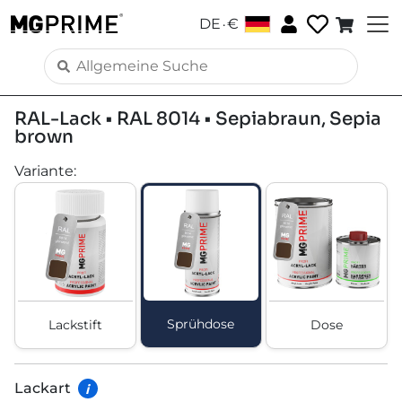
.
DE
€
RAL-Lack • RAL 8014 • Sepiabraun, Sepia
brown
Variante
:
Sprühdose
Lackstift
Dose
Lackart
i