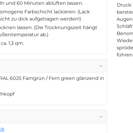
n und 60 Minuten ablüften lassen.
Druck:
omogene Farbschicht lackieren. (Lack
berste
icht zu dick aufgetragen werden!)
Augenr
Schläf
rocknen lassen. (Die Trocknungszeit hängt
Benom
Außentemperatur ab.)
Wieder
ca. 1,3 qm.
spröde
führen
−
RAL 6025 Farngrün / Fern green glänzend in
ühkopf
−
ck