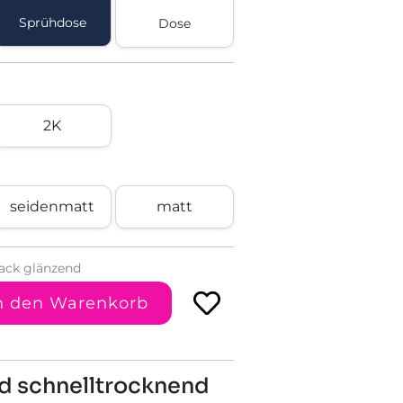
Sprühdose
Dose
2K
seidenmatt
matt
ack glänzend
n den Warenkorb
nd schnelltrocknend