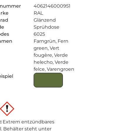
elnummer
4062146000951
arke
RAL
grad
Glänzend
de
Sprühdose
odes
6025
amen
Farngrün, Fern
green, Vert
fougère, Verde
helecho, Verde
felce, Varengroen
ispiel
r
:
Extrem entzündbares
l. Behälter steht unter