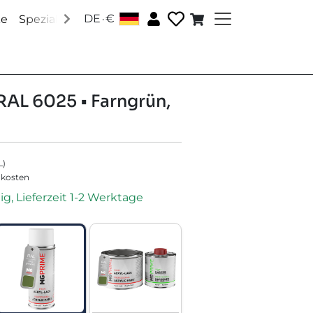
.
DE
€
│
ke
Speziallacke
Zubehör
Über uns
Social Media
RAL 6025 • Farngrün,
L
)
dkosten
ig, Lieferzeit 1-2 Werktage