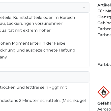
Artik
−
Für M
Glanz
eteile, Kunststoffteile oder im Bereich
Gebin
bau, Lackierungen vorzunehmen
Farbc
qualität mit extrem hoher
Farbn
hohen Pigmentanteil in der Farbe
Trocknung und ausgezeichnete Haftung
many
Farbbe
−
rocken und fettfrei sein - ggf. mit
destens 2 Minuten schütteln. (Mischkugel
Gefah
Aeroso