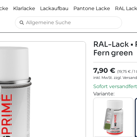
acke
Klarlacke
Lackaufbau
Pantone Lacke
RAL Lac
RAL-Lack • 
Fern green
7,90 €
(
19,75 €
/
1
inkl. MwSt. zzgl. Versan
Sofort versandfert
Variante
: