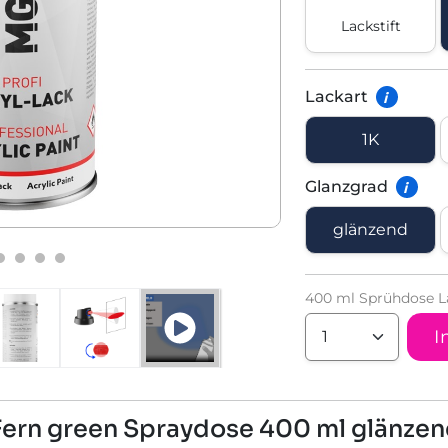
Lackstift
Lackart
i
1K
Glanzgrad
i
glänzend
400 ml Sprühdose L
I
Fern green Spraydose 400 ml glänze