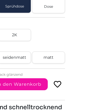
Sprühdose
Dose
2K
seidenmatt
matt
ack glänzend
n den Warenkorb
end schnelltrocknend