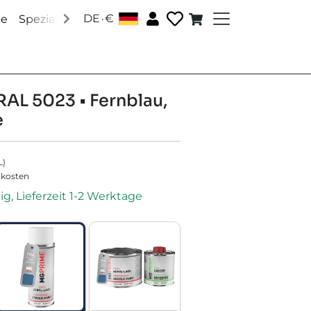
.
DE
€
│
ke
Speziallacke
Zubehör
Über uns
Social Media
RAL 5023 • Fernblau,
e
L
)
dkosten
ig, Lieferzeit 1-2 Werktage