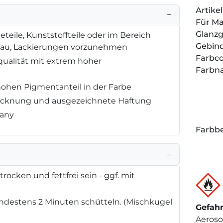
Artik
−
Für M
Glanz
eteile, Kunststoffteile oder im Bereich
Gebin
bau, Lackierungen vorzunehmen
Farbc
qualität mit extrem hoher
Farbn
hohen Pigmentanteil in der Farbe
Trocknung und ausgezeichnete Haftung
many
Farbbe
−
rocken und fettfrei sein - ggf. mit
destens 2 Minuten schütteln. (Mischkugel
Gefah
Aeroso