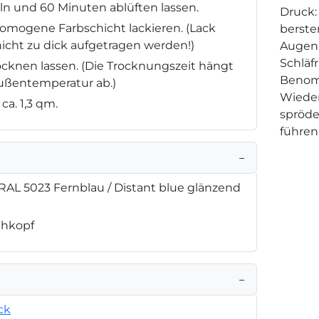
n und 60 Minuten ablüften lassen.
Druck:
omogene Farbschicht lackieren. (Lack
berste
icht zu dick aufgetragen werden!)
Augenr
Schläf
rocknen lassen. (Die Trocknungszeit hängt
Benom
Außentemperatur ab.)
Wieder
ca. 1,3 qm.
spröde
führen
−
RAL 5023 Fernblau / Distant blue glänzend
ühkopf
−
ck