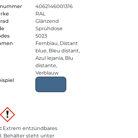
elnummer
4062146001316
arke
RAL
grad
Glänzend
de
Sprühdose
odes
5023
amen
Fernblau, Distant
blue, Bleu distant,
Azul lejanía, Blu
distante,
Verblauw
ispiel
r
:
Extrem entzündbares
l. Behälter steht unter