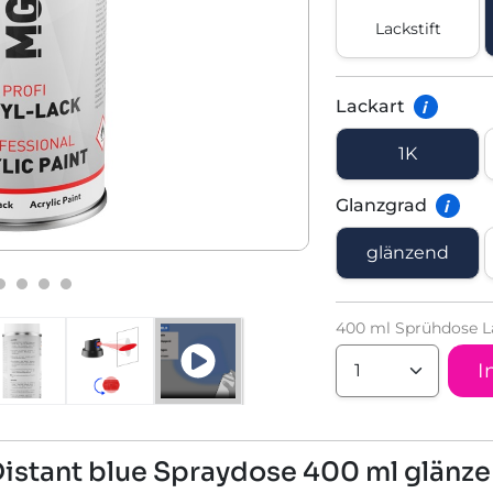
Lackstift
Lackart
i
1K
Glanzgrad
i
glänzend
400 ml Sprühdose L
I
Distant blue Spraydose 400 ml glänz