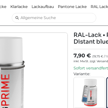
acke
Klarlacke
Lackaufbau
Pantone Lacke
RAL Lac
RAL-Lack • 
Distant blu
7,90 €
(
19,75 €
/
1
inkl. MwSt. zzgl. Versan
Sofort versandfert
Variante
: