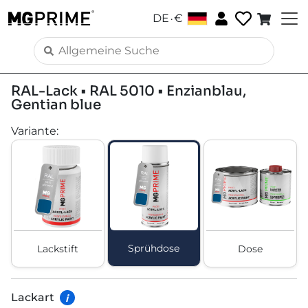
.
DE
€
RAL-Lack • RAL 5010 • Enzianblau,
Gentian blue
Variante
:
Sprühdose
Lackstift
Dose
Lackart
i