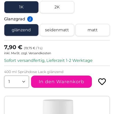
1K
2K
Glanzgrad
i
glänzend
seidenmatt
matt
7,90 €
(
19,75 €
/
1
L
)
inkl. MwSt. zzgl. Versandkosten
Sofort versandfertig, Lieferzeit 1-2 Werktage
400 ml Sprühdose Lack glänzend
In den Warenkorb