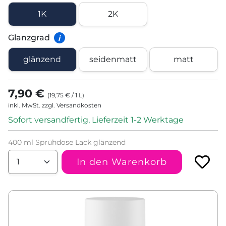
1K
2K
Glanzgrad
i
glänzend
seidenmatt
matt
7,90 €
(
19,75 €
/
1
L
)
inkl. MwSt. zzgl. Versandkosten
Sofort versandfertig, Lieferzeit 1-2 Werktage
400 ml Sprühdose Lack glänzend
In den Warenkorb