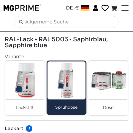
.
DE
€
RAL-Lack • RAL 5003 • Saphirblau,
Sapphire blue
Variante
:
Sprühdose
Lackstift
Dose
Lackart
i