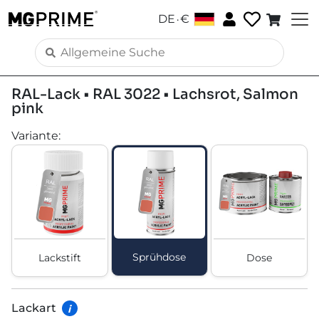
.
DE
€
RAL-Lack • RAL 3022 • Lachsrot, Salmon
pink
Variante
:
Sprühdose
Lackstift
Dose
Lackart
i