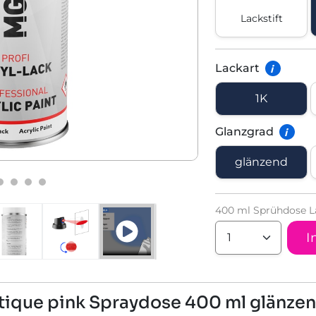
Lackstift
Lackart
i
1K
Glanzgrad
i
glänzend
400 ml Sprühdose L
I
ntique pink Spraydose 400 ml glänze