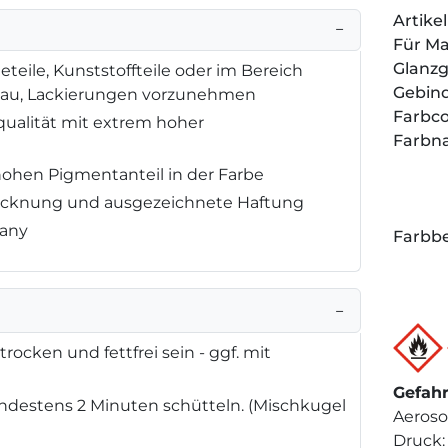
Artik
−
Für M
Glanz
eteile, Kunststoffteile oder im Bereich
Gebin
bau, Lackierungen vorzunehmen
Farbc
qualität mit extrem hoher
Farbn
hohen Pigmentanteil in der Farbe
Trocknung und ausgezeichnete Haftung
many
Farbbe
−
rocken und fettfrei sein - ggf. mit
Gefah
destens 2 Minuten schütteln. (Mischkugel
Aeroso
Druck: