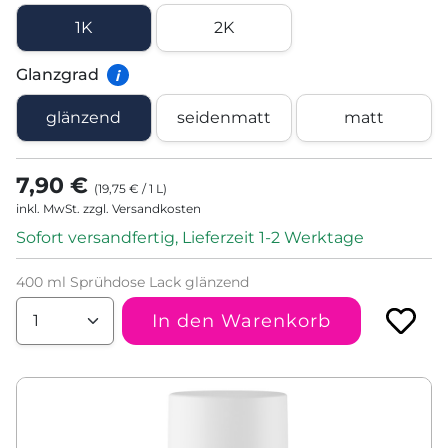
1K
2K
Glanzgrad
i
glänzend
seidenmatt
matt
7,90 €
(
19,75 €
/
1
L
)
inkl. MwSt. zzgl. Versandkosten
Sofort versandfertig, Lieferzeit 1-2 Werktage
400 ml Sprühdose Lack glänzend
In den Warenkorb