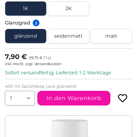
1K
2K
Glanzgrad
i
glänzend
seidenmatt
matt
7,90 €
(
19,75 €
/
1
L
)
inkl. MwSt. zzgl. Versandkosten
Sofort versandfertig, Lieferzeit 1-2 Werktage
400 ml Sprühdose Lack glänzend
In den Warenkorb