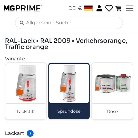
.
DE
€
RAL-Lack • RAL 2009 • Verkehrsorange,
Traffic orange
Variante
:
Sprühdose
Lackstift
Dose
Lackart
i