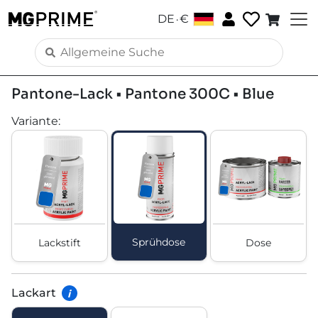
.
DE
€
Pantone-Lack • Pantone 300C • Blue
Variante
:
Sprühdose
Lackstift
Dose
Lackart
i