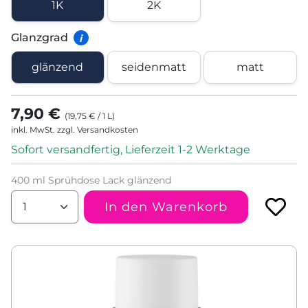
1K
2K
Glanzgrad
i
glänzend
seidenmatt
matt
7,90 €
(
19,75 €
/
1
L
)
inkl. MwSt. zzgl. Versandkosten
Sofort versandfertig, Lieferzeit 1-2 Werktage
400 ml Sprühdose Lack glänzend
In den Warenkorb