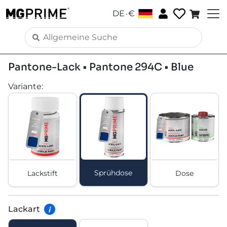
.
DE
€
Pantone-Lack • Pantone 294C • Blue
Variante
:
Sprühdose
Lackstift
Dose
Lackart
i