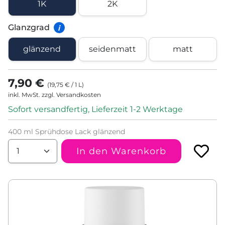
1K
2K
Glanzgrad
i
glänzend
seidenmatt
matt
7,90 €
(
19,75 €
/
1
L
)
inkl. MwSt. zzgl. Versandkosten
Sofort versandfertig, Lieferzeit 1-2 Werktage
400 ml Sprühdose Lack glänzend
In den Warenkorb