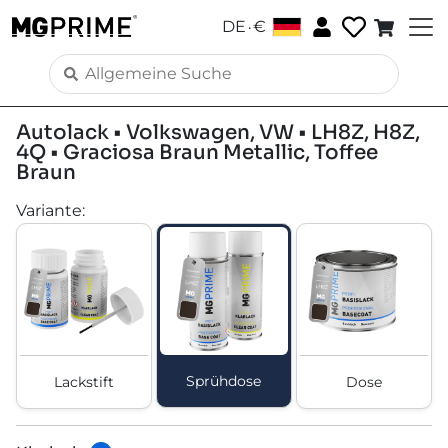
.
DE
€
Autolack • Volkswagen, VW • LH8Z, H8Z,
4Q • Graciosa Braun Metallic, Toffee
Braun
Variante
:
Sprühdose
Lackstift
Dose