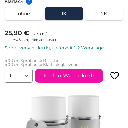
Klarlack
i
ohne
1K
2K
25,90 €
(
32,38 €
/
1
L
)
inkl. MwSt. zzgl. Versandkosten
Sofort versandfertig, Lieferzeit 1-2 Werktage
400
ml Sprühdose Basislack
400
ml Sprühdose Klarlack glänzend
In den Warenkorb