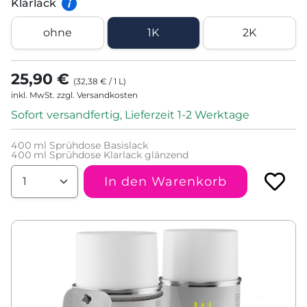
Klarlack
i
ohne
1K
2K
25,90 €
(
32,38 €
/
1
L
)
inkl. MwSt. zzgl. Versandkosten
Sofort versandfertig, Lieferzeit 1-2 Werktage
400
ml Sprühdose Basislack
400
ml Sprühdose Klarlack glänzend
In den Warenkorb