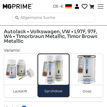
.
DE
€
Autolack • Volkswagen, VW • L97F, 97F,
W4 • Timorbraun Metallic, Timor Brown
Metallic
Variante
:
Sprühdose
Lackstift
Dose