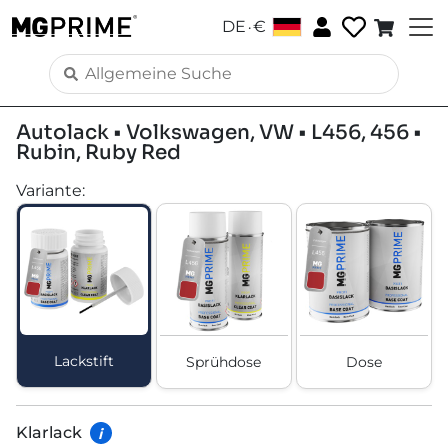
.
DE
€
Autolack • Volkswagen, VW • L456, 456 •
Rubin, Ruby Red
Variante
:
Lackstift
Sprühdose
Dose
Klarlack
i