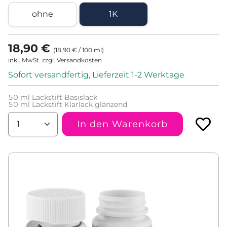
ohne
1K
18,90 €
(
18,90 €
/
100
ml
)
inkl. MwSt. zzgl. Versandkosten
Sofort versandfertig, Lieferzeit 1-2 Werktage
50
ml Lackstift Basislack
50
ml Lackstift Klarlack glänzend
In den Warenkorb