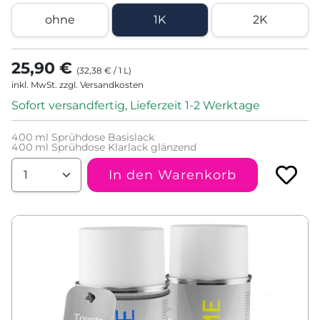
ohne
1K
2K
25,90 €
(
32,38 €
/
1
L
)
inkl. MwSt. zzgl. Versandkosten
Sofort versandfertig, Lieferzeit 1-2 Werktage
400
ml Sprühdose Basislack
400
ml Sprühdose Klarlack glänzend
In den Warenkorb