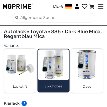
.
DE
€
Autolack • Toyota • 8S6 • Dark Blue Mica,
Regentblau Mica
Variante
:
Sprühdose
Lackstift
Dose
Klarlack
i