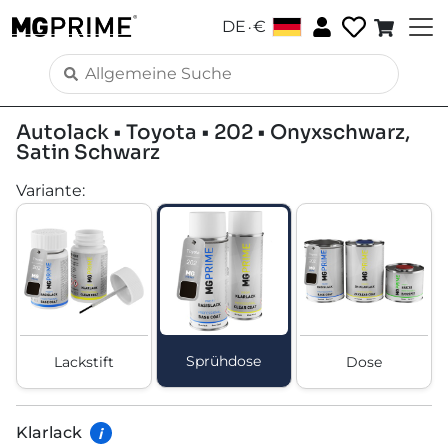
.
DE
€
Autolack • Toyota • 202 • Onyxschwarz,
Satin Schwarz
Variante
:
Sprühdose
Lackstift
Dose
Klarlack
i