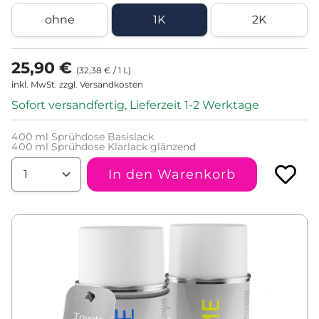
ohne
1K
2K
25,90 €
(
32,38 €
/
1
L
)
inkl. MwSt. zzgl. Versandkosten
Sofort versandfertig, Lieferzeit 1-2 Werktage
400
ml Sprühdose Basislack
400
ml Sprühdose Klarlack glänzend
In den Warenkorb