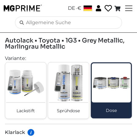
.
DE
€
Autolack • Toyota • 1G3 • Grey Metallic,
Marlingrau Metallic
Variante
:
Dose
Lackstift
Sprühdose
Klarlack
i