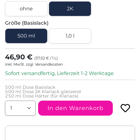
ohne
2K
Größe (Basislack)
500 ml
1,0 l
46,90 €
(
37,52 €
/
1
L
)
inkl. MwSt. zzgl. Versandkosten
Sofort versandfertig, Lieferzeit 1-2 Werktage
500
ml Dose Basislack
500
ml Dose 2K Klarlack glänzend
250
ml Dose Härter (für Klarlack)
In den Warenkorb