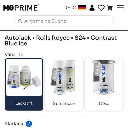
.
DE
€
Autolack • Rolls Royce • S24 • Contrast
Blue Ice
Variante
:
Lackstift
Sprühdose
Dose
Klarlack
i