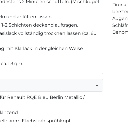
destens 2 Minuten schütteln. (Mischkugel
Druck:
berste
ln und ablüften lassen.
Augenr
n 1-2 Schichten deckend auftragen.
Schläf
Benom
sislack vollständig trocknen lassen (ca. 60
g mit Klarlack in der gleichen Weise
ca. 1,3 qm.
−
ür Renault RQE Bleu Berlin Metallic /
glänzend
tellbarem Flachstrahlsprühkopf