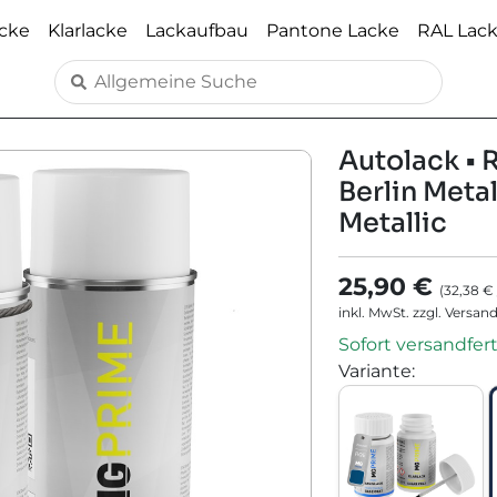
acke
Klarlacke
Lackaufbau
Pantone Lacke
RAL Lac
Autolack • R
Berlin Metal
Metallic
25,90 €
(
32,38 €
inkl. MwSt. zzgl. Versan
Sofort versandfert
Variante
: