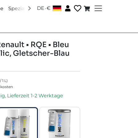
.
DE
€
│
ke
Speziallacke
Zubehör
Über uns
Social Media
enault • RQE • Bleu
lic, Gletscher-Blau
/
1
L
)
dkosten
ig, Lieferzeit 1-2 Werktage