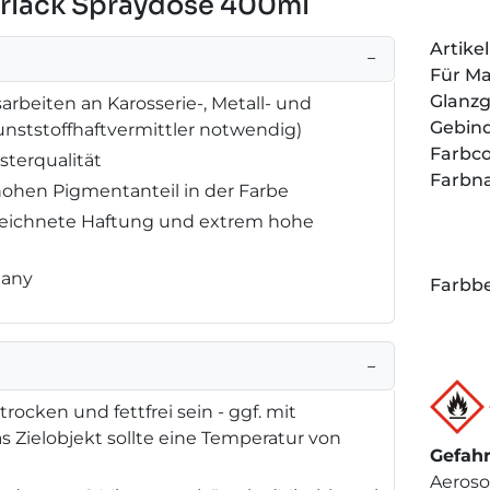
larlack Spraydose 400ml
Artik
−
Für M
Glanz
rbeiten an Karosserie-, Metall- und
Gebin
 Kunststoffhaftvermittler notwendig)
Farbc
sterqualität
Farbn
hohen Pigmentanteil in der Farbe
zeichnete Haftung und extrem hohe
many
Farbbe
−
rocken und fettfrei sein - ggf. mit
as Zielobjekt sollte eine Temperatur von
Gefah
Aeroso