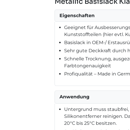
Metallic Basislack K
Eigenschaften
Geeignet für Ausbesserungsa
Kunststoffteilen (hier evtl.
Basislack in OEM-/ Erstausrü
Sehr gute Deckkraft durch 
Schnelle Trocknung, ausge
Farbtongenauigkeit
Profiqualität – Made in Ger
Anwendung
Untergrund muss staubfrei, t
Silikonentferner reinigen. D
20°C bis 25°C besitzen.