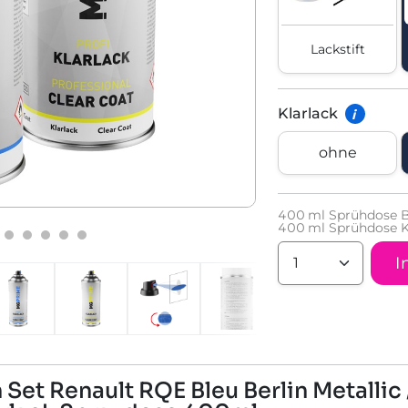
Lackstift
Klarlack
i
ohne
400
ml Sprühdose B
400
ml Sprühdose K
I
Set Renault RQE Bleu Berlin Metallic 