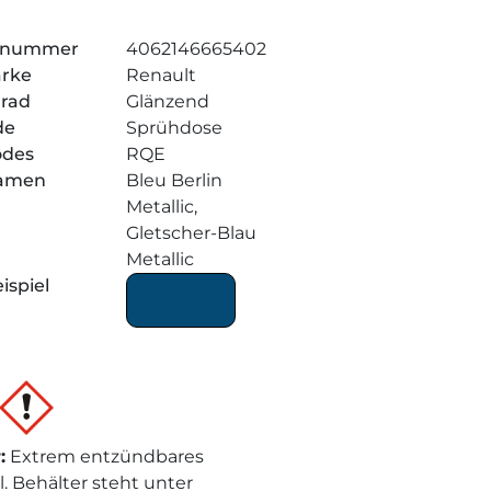
elnummer
4062146665402
arke
Renault
grad
Glänzend
de
Sprühdose
odes
RQE
amen
Bleu Berlin
Metallic,
Gletscher-Blau
Metallic
ispiel
r
:
Extrem entzündbares
l. Behälter steht unter