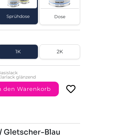
Sprühdose
Dose
1K
2K
asislack
larlack glänzend
n den Warenkorb
/ Gletscher-Blau