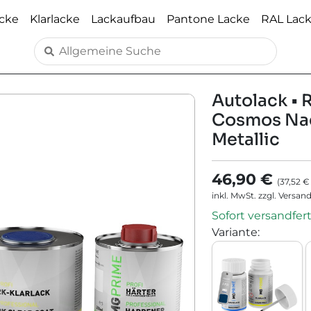
acke
Klarlacke
Lackaufbau
Pantone Lacke
RAL Lac
Autolack • R
Cosmos Nac
Metallic
46,90 €
(
37,52 €
inkl. MwSt. zzgl. Versan
Sofort versandfert
Variante
: