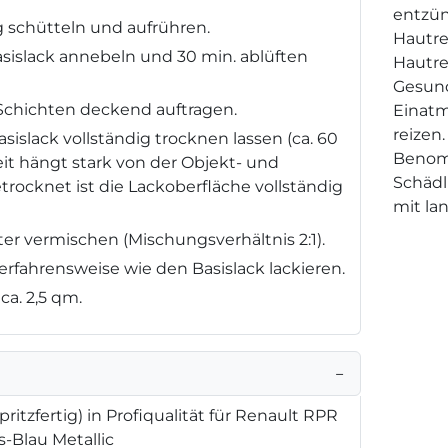
entzün
g schütteln und aufrühren.
Hautre
asislack annebeln und 30 min. ablüften
Hautre
Gesund
2 Schichten deckend auftragen.
Einat
reizen
sislack vollständig trocknen lassen (ca. 60
Benom
it hängt stark von der Objekt- und
Schädl
ocknet ist die Lackoberfläche vollständig
mit la
ärter vermischen (Mischungsverhältnis 2:1).
Verfahrensweise wie den Basislack lackieren.
ca. 2,5 qm.
−
spritzfertig) in Profiqualität für Renault RPR
-Blau Metallic