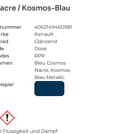
Nacre / Kosmos-Blau
elnummer
4062149460981
arke
Renault
grad
Glänzend
de
Dose
odes
RPR
amen
Bleu Cosmos
Nacre, Kosmos-
Blau Metallic
ispiel
r
:
Flüssigkeit und Dampf