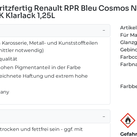
ritzfertig Renault RPR Bleu Cosmos 
K Klarlack 1,25L
Artik
−
Für M
Glanz
Karosserie, Metall- und Kunststoffteilen
Gebin
rmittler notwendig)
Farbc
qualität
Farbn
hohen Pigmentanteil in der Farbe
zeichnete Haftung und extrem hohe
Farbbe
many
−
rocken und fettfrei sein - ggf. mit
Gefah