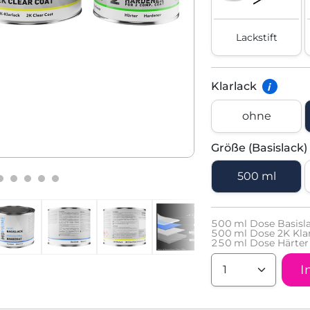
Lackstift
Klarlack
i
ohne
Größe (Basislack)
500 ml
500
ml Dose Basisl
500
ml Dose 2K Kla
250
ml Dose Härter 
I