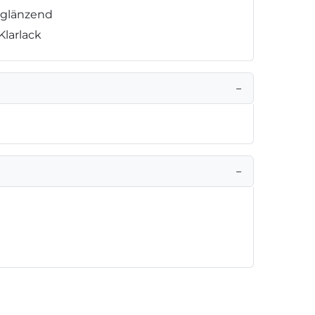
k glänzend
 Klarlack
−
−