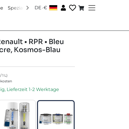
.
DE
€
│
ke
Speziallacke
Zubehör
Über uns
Social Media
enault • RPR • Bleu
re, Kosmos-Blau
/
1
L
)
dkosten
ig, Lieferzeit 1-2 Werktage