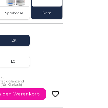
Dose
Sprühdose
2K
1,0 l
ack
rlack glänzend
(für Klarlack)
n den Warenkorb