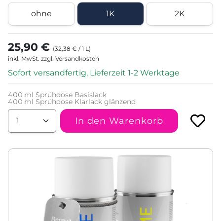
ohne
1K
2K
25,90 €
(
32,38 €
/
1
L
)
inkl. MwSt. zzgl. Versandkosten
Sofort versandfertig, Lieferzeit 1-2 Werktage
400
ml Sprühdose Basislack
400
ml Sprühdose Klarlack glänzend
In den Warenkorb