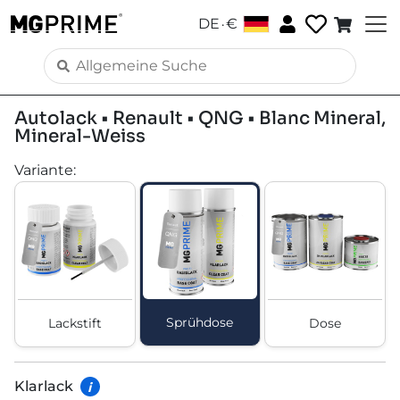
.
DE
€
Autolack • Renault • QNG • Blanc Mineral,
Mineral-Weiss
Variante
:
Sprühdose
Lackstift
Dose
Klarlack
i