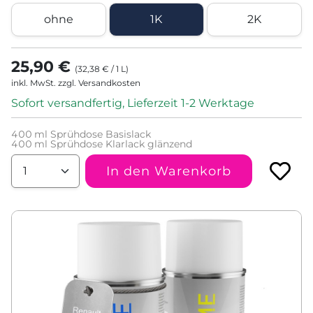
ohne
1K
2K
25,90 €
(
32,38 €
/
1
L
)
inkl. MwSt. zzgl. Versandkosten
Sofort versandfertig, Lieferzeit 1-2 Werktage
400
ml Sprühdose Basislack
400
ml Sprühdose Klarlack glänzend
In den Warenkorb