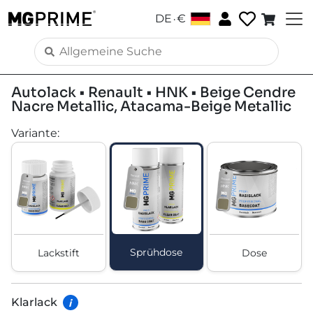
.
DE
€
Autolack • Renault • HNK • Beige Cendre
Nacre Metallic, Atacama-Beige Metallic
Variante
:
Sprühdose
Lackstift
Dose
Klarlack
i