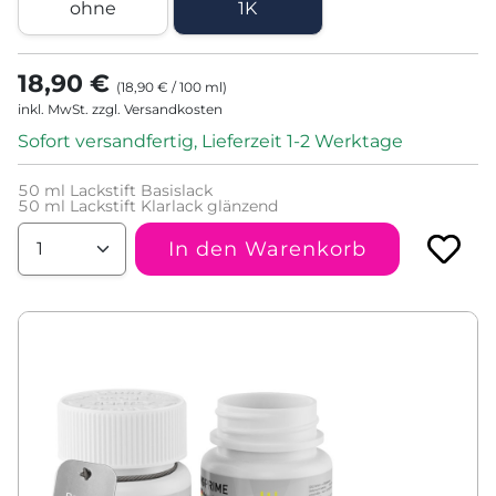
ohne
1K
18,90 €
(
18,90 €
/
100
ml
)
inkl. MwSt. zzgl. Versandkosten
Sofort versandfertig, Lieferzeit 1-2 Werktage
50
ml Lackstift Basislack
50
ml Lackstift Klarlack glänzend
In den Warenkorb