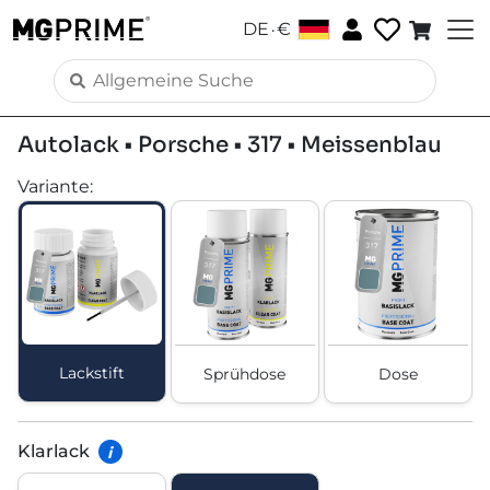
.
DE
€
Autolack • Porsche • 317 • Meissenblau
Variante
:
Lackstift
Sprühdose
Dose
Klarlack
i