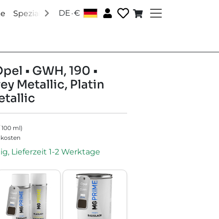
.
DE
€
│
ke
Speziallacke
Zubehör
Über uns
Social Media
Opel • GWH, 190 •
y Metallic, Platin
tallic
/
100
ml
)
dkosten
ig, Lieferzeit 1-2 Werktage