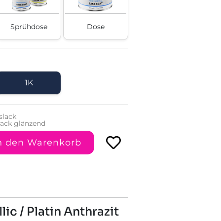
Sprühdose
Dose
1K
slack
rlack glänzend
n den Warenkorb
c / Platin Anthrazit