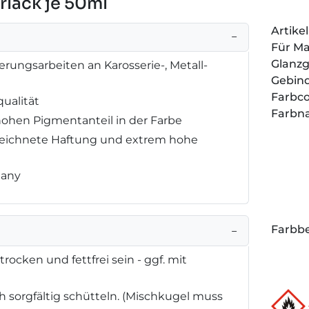
arlack je 50ml
Artik
−
Für M
Glanz
erungsarbeiten an Karosserie-, Metall-
Gebin
Farbc
qualität
Farbn
hohen Pigmentanteil in der Farbe
zeichnete Haftung und extrem hohe
many
Farbbe
−
rocken und fettfrei sein - ggf. mit
 sorgfältig schütteln. (Mischkugel muss