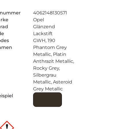
elnummer
4062148130571
arke
Opel
grad
Glänzend
de
Lackstift
odes
GWH, 190
amen
Phantom Grey
Metallic, Platin
Anthrazit Metallic,
Rocky Grey,
Silbergrau
Metallic, Asteroid
Grey Metallic
ispiel