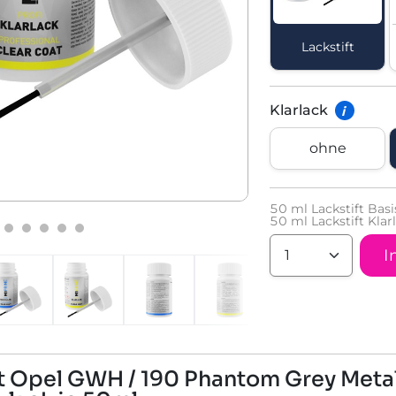
Lackstift
Klarlack
i
ohne
50
ml Lackstift Basi
50
ml Lackstift Kla
I
t Opel GWH / 190 Phantom Grey Metalli