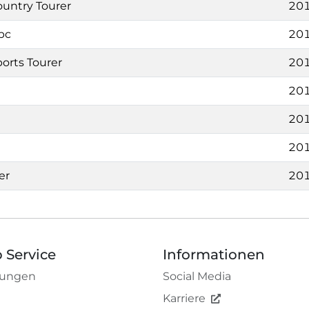
ountry Tourer
201
pc
201
ports Tourer
201
201
201
201
er
201
 Service
Informationen
tungen
Social Media
Karriere