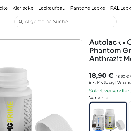
acke
Klarlacke
Lackaufbau
Pantone Lacke
RAL Lac
Autolack • 
Phantom Gre
Anthrazit Me
18,90 €
(
18,90 €
inkl. MwSt. zzgl. Versan
Sofort versandfert
Variante
: