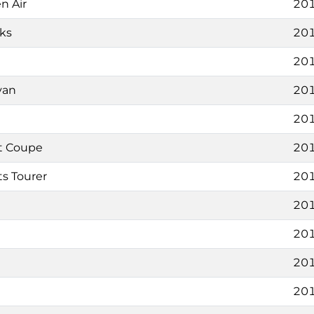
n Air
201
ks
201
201
van
201
201
rt Coupe
201
ts Tourer
201
201
201
201
201