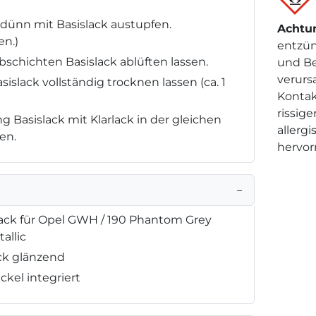
dünn mit Basislack austupfen.
Achtu
n.)
entzün
schichten Basislack ablüften lassen.
und B
verurs
islack vollständig trocknen lassen (ca. 1
Kontak
rissig
 Basislack mit Klarlack in der gleichen
allerg
en.
hervor
−
lack für Opel GWH / 190 Phantom Grey
tallic
ck glänzend
ckel integriert