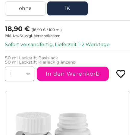
ohne
1K
18,90 €
(
18,90 €
/
100
ml
)
inkl. MwSt. zzgl. Versandkosten
Sofort versandfertig, Lieferzeit 1-2 Werktage
50
ml Lackstift Basislack
50
ml Lackstift Klarlack glänzend
In den Warenkorb