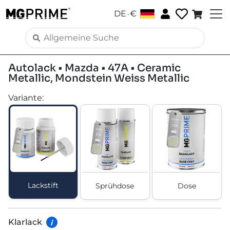
.
DE
€
Autolack • Mazda • 47A • Ceramic
Metallic, Mondstein Weiss Metallic
Variante
:
Lackstift
Sprühdose
Dose
Klarlack
i