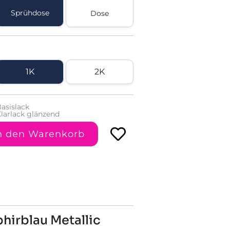
Sprühdose
Dose
1K
2K
asislack
larlack glänzend
n den Warenkorb
hirblau Metallic