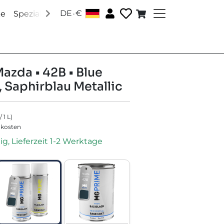
.
DE
€
│
ke
Speziallacke
Zubehör
Über uns
Social Media
Mazda • 42B • Blue
, Saphirblau Metallic
/
1
L
)
dkosten
ig, Lieferzeit 1-2 Werktage