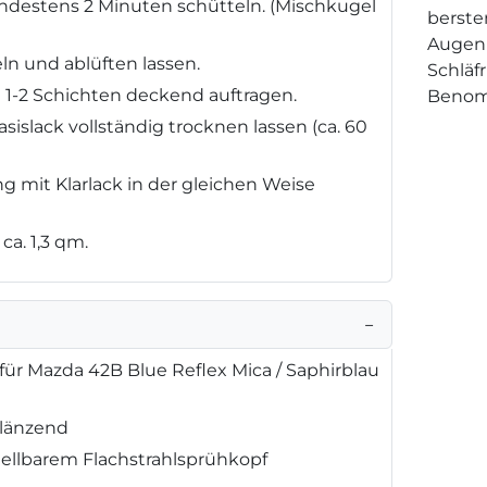
destens 2 Minuten schütteln. (Mischkugel
berste
Augenr
ln und ablüften lassen.
Schläf
n 1-2 Schichten deckend auftragen.
Benom
sislack vollständig trocknen lassen (ca. 60
g mit Klarlack in der gleichen Weise
ca. 1,3 qm.
−
für Mazda 42B Blue Reflex Mica / Saphirblau
glänzend
tellbarem Flachstrahlsprühkopf