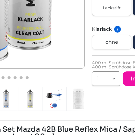
Lackstift
Klarlack
i
ohne
400
ml Sprühdose B
400
ml Sprühdose K
I
Set Mazda 42B Blue Reflex Mica / Sap