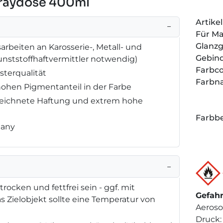
praydose 400ml
Artik
−
Für M
Glanz
rbeiten an Karosserie-, Metall- und
Gebin
 Kunststoffhaftvermittler notwendig)
Farbc
sterqualität
Farbn
hohen Pigmentanteil in der Farbe
zeichnete Haftung und extrem hohe
Farbbe
many
−
rocken und fettfrei sein - ggf. mit
Gefah
as Zielobjekt sollte eine Temperatur von
Aeroso
Druck: