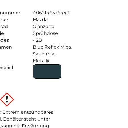
elnummer
4062146576449
arke
Mazda
grad
Glänzend
de
Sprühdose
odes
42B
amen
Blue Reflex Mica,
Saphirblau
Metallic
ispiel
r
:
Extrem entzündbares
l. Behälter steht unter
 Kann bei Erwärmung