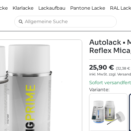
acke
Klarlacke
Lackaufbau
Pantone Lacke
RAL Lac
Autolack • 
Reflex Mica
25,90 €
(
32,38 €
inkl. MwSt. zzgl. Versan
Sofort versandfert
Variante
: