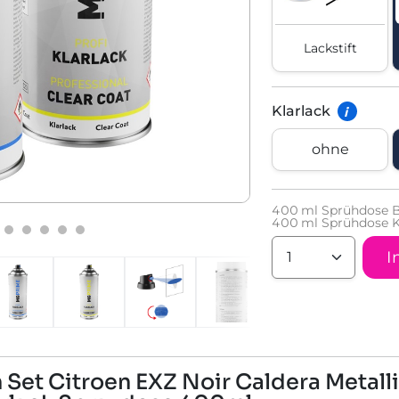
Lackstift
Klarlack
i
ohne
400
ml Sprühdose B
400
ml Sprühdose K
I
Set Citroen EXZ Noir Caldera Metalli