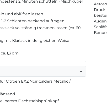
destens 2 Minuten schütteln. (Mischkugel
Aeroso
Druck:
ln und ablüften lassen.
berste
n 1-2 Schichten deckend auftragen.
Augenr
Schläf
sislack vollständig trocknen lassen (ca. 60
Benom
g mit Klarlack in der gleichen Weise
ca. 1,3 qm.
−
ür Citroen EXZ Noir Caldera Metallic /
glänzend
tellbarem Flachstrahlsprühkopf