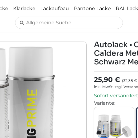
acke
Klarlacke
Lackaufbau
Pantone Lacke
RAL Lac
Autolack • C
Caldera Met
Schwarz Met
25,90 €
(
32,38 €
inkl. MwSt. zzgl. Versan
Sofort versandfert
Variante
: