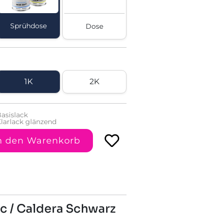
Sprühdose
Dose
1K
2K
asislack
larlack glänzend
n den Warenkorb
c / Caldera Schwarz