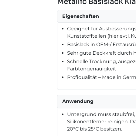
Metallic Basislack K
Eigenschaften
Geeignet für Ausbesserungsa
Kunststoffteilen (hier evtl.
Basislack in OEM-/ Erstausrü
Sehr gute Deckkraft durch 
Schnelle Trocknung, ausge
Farbtongenauigkeit
Profiqualität – Made in Ger
Anwendung
Untergrund muss staubfrei, t
Silikonentferner reinigen. D
20°C bis 25°C besitzen.