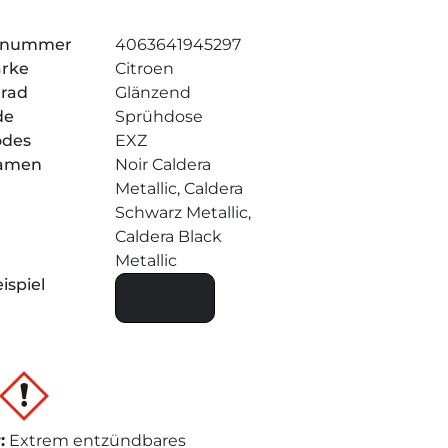
elnummer
4063641945297
arke
Citroen
grad
Glänzend
de
Sprühdose
odes
EXZ
amen
Noir Caldera
Metallic, Caldera
Schwarz Metallic,
Caldera Black
Metallic
ispiel
r
:
Extrem entzündbares