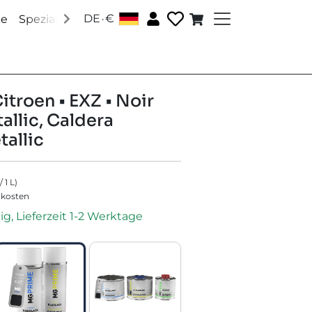
.
DE
€
│
ke
Speziallacke
Zubehör
Über uns
Social Media
itroen • EXZ • Noir
allic, Caldera
allic
/
1
L
)
dkosten
ig, Lieferzeit 1-2 Werktage