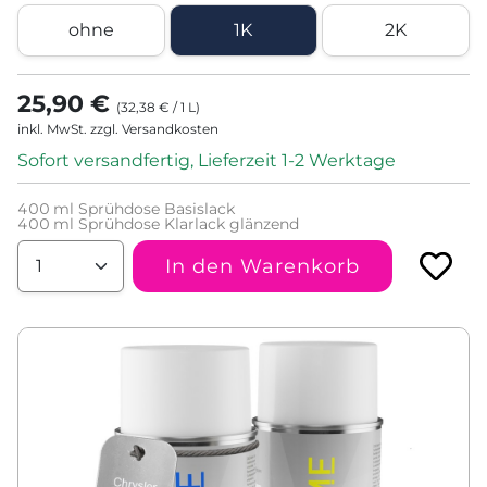
ohne
1K
2K
25,90 €
(
32,38 €
/
1
L
)
inkl. MwSt. zzgl. Versandkosten
Sofort versandfertig, Lieferzeit 1-2 Werktage
400
ml Sprühdose Basislack
400
ml Sprühdose Klarlack glänzend
In den Warenkorb