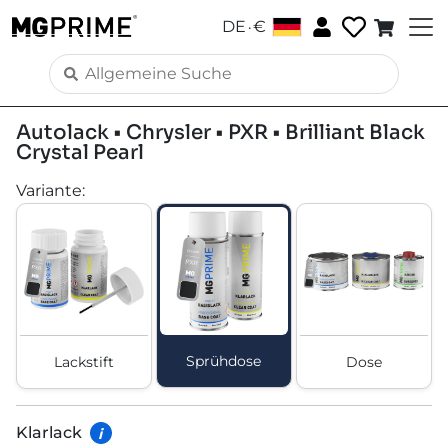
.
DE
€
Autolack • Chrysler • PXR • Brilliant Black
Crystal Pearl
Variante
:
Sprühdose
Lackstift
Dose
Klarlack
i